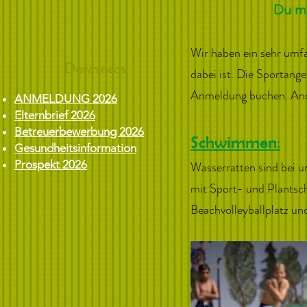
Du mö
Wir haben ein sehr umfa
Downloads
dabei ist. Die Sportang
Anmeldung buchen. Ande
ANMELDUNG 2026
Elternbrief 2026
Betreuerbewerbung 2026
Schwimmen:
Gesundheitsinformation
Prospekt 2026
Wasserratten sind bei un
mit Sport- und Plantsc
Beachvolleyballplatz un