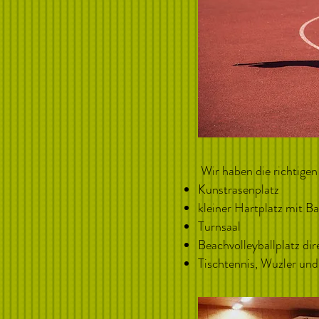
Wir haben die richtigen
Kunstrasenplatz
kleiner Hartplatz mit Ba
Turnsaal
Beachvolleyballplatz di
Tischtennis, Wuzler und