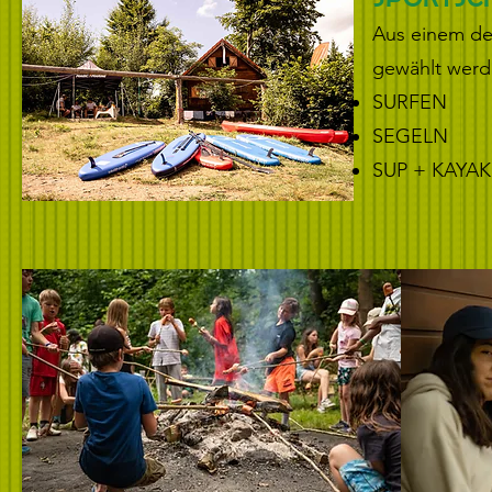
Aus einem de
gewählt werde
SURFEN
SEGELN
SUP + KAYAK