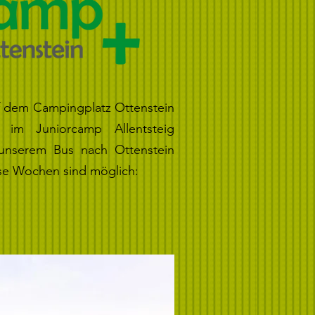
f dem Campingplatz Ottenstein
 im Juniorcamp Allentsteig
unserem Bus nach Ottenstein
se Wochen sind möglich: